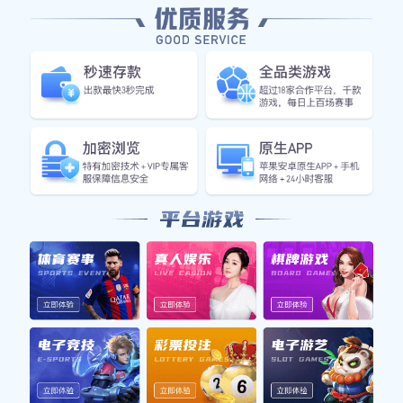
阿联酋足球明星高清图片欣赏展现他们的风采与魅
力
导航
介绍lehu乐虎国际
体育热点
体育明星
服务宗旨