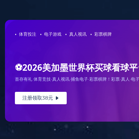
ADDRESS: 武威市毒裤瀑布419号
CALL US: +15815585267
EMAIL: fpbh
网站首页