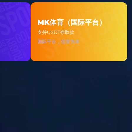
的巅峰时刻解析
可谓是一段传奇。两位球员都是NBA历史上
技巧与实力，更象征着两个时代风格的碰
方的竞技背景、技术特点、关键比赛表现
们可以更好地理解这一巅峰时刻所蕴含的
印记。
篮球理念。马龙作为犹他爵士队的一员，以
克顿组成了令人畏惧的双人组合。而罗宾逊
全能型打法闻名于世。这种背景差异为他
个子主导逐渐向多元化的发展转型。马龙凭借
名不可忽视的重要角色。而罗宾逊则始终
外线投射，为球队提供更加全面的进攻选