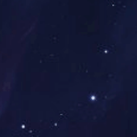
卡尔·马龙作为“邮差”，他的招牌动作便是那如同艺术
和敏锐的判断能力使得他能够在禁区内游刃有余。此外
面对任何防守时都显得毫不畏惧。
相比之下，大卫·罗宾逊则以其卓越的运动能力和灵活
小球技能，这使得他能够有效参与快攻并展现出多样化
者，他凭借良好的臂展与反应速度，经常能够完成盖帽
此外，两人在罚球线上也有显著区别。虽然马龙以82
威胁来说，这一数据并不是特别突出。而罗宾逊则以73
依然高效。因此，可以说，两位巨星各有所长，相互补
系。
3、关键比赛表现
回顾两人的交锋史，其中的一些关键赛事令人印象深刻。
马刺队展开激烈争夺。在那轮系列赛中，马龙展现出了
传球帮助队友提升表现，而罗宾逊虽尽力抵挡，却无法