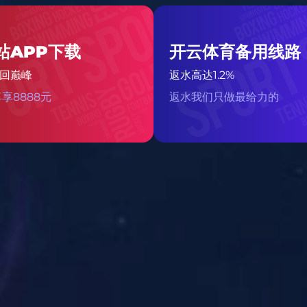
卡尔马龙与罗宾逊的传奇对决：篮球历史上
2025-09-01 21:13:31
在篮球历史的长河中，卡尔·马龙和大卫·罗宾逊的对决
最伟大的内线球员之一，他们的对抗不仅代表了个人的
撞。本文将从四个方面详细解析这场经典对决，包括双
以及他们在联盟中的地位与影响力。通过这些维度，我
深意，也能领略到这两位巨星在篮球世界中留下的辉煌
1、竞技背景分析
卡尔·马龙和大卫·罗宾逊分别代表了不同的球队文化和
其坚韧不拔和团队合作著称，他在90年代与约翰·斯托
则是圣安东尼奥马刺队的核心，他以出色的身体素质和
们之间的对抗奠定了基础。
在90年代，NBA正经历着一场深刻变革，从传统的大
其精湛的低位技术和强硬风格，在这个过程中成为了一
保持着高水平竞技状态，他不仅具备内线统治力，还能
择。