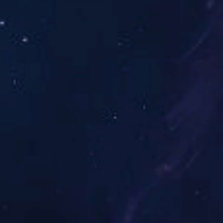
场现状探讨
阿联酋足球明星高清图片欣赏展现他们的
风采与魅力
导航
介绍lehu乐虎国际
体育热点
体育明星
服务宗旨