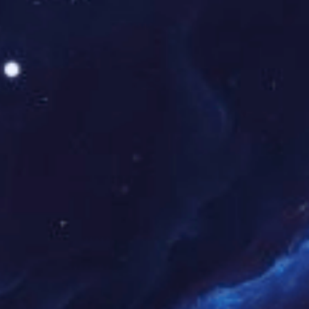
另外，在1995年的季后赛首轮，两人再次相遇。在这
自取得高分。然而最终是罗宾逊带领团队成功晋级，他
大师。这场较量进一步加深了两人之间竞争关系，也让
除了季后赛之外，他们在常规赛中的每一次交手也是焦
是在犹他还是圣安东尼奥，总会吸引大量媒体关注，以
渲染了两人之间传奇般对抗的重要性。
lehu乐虎国际平台
4、历史地位与影响力
无论是卡尔·马龙还是大卫·罗宾逊，他们都已成为NBA
得分王，其职业生涯积累下的数据足以让人叹服。他不
入总决赛，为整个联盟树立了标杆式形象。
而大卫·罗宾逊同样不甘示弱，他不仅荣获过MVP，还
发展起到了积极作用，其领导风范影响了一代又一代后
家，他的人生轨迹也为许多人树立了榜样。
综上所述，两人的成就超越了个人荣誉，更在于他们对