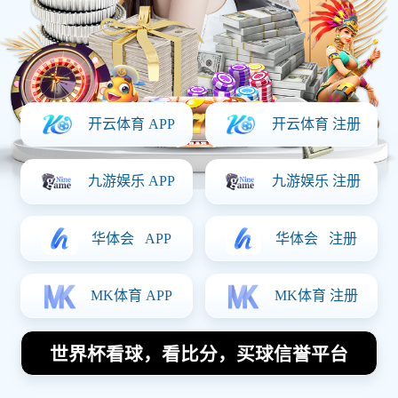
热门新闻
足球明星博鲁奇的国籍揭秘及其在国际足球中的影
响力分析
足球明星涂薄荷图片展示他们的独特风格与个性魅
力的时尚瞬间
征文大赛足球明星风采展现与个人成长历程的精彩
故事分享
卖足球明星球衣是否违法的法律分析与市场现状探
讨