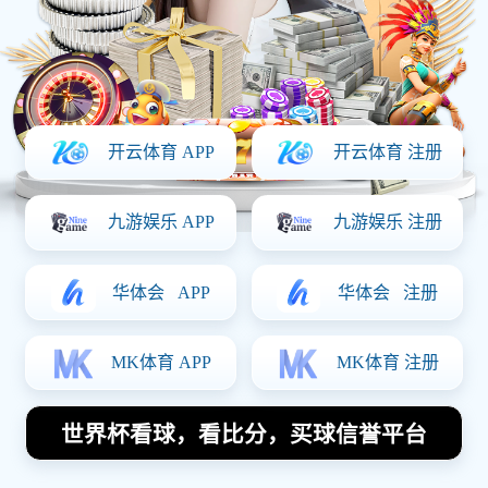
热门新闻
足球明星博鲁奇的国籍揭秘及其在国际足球中的影
响力分析
足球明星涂薄荷图片展示他们的独特风格与个性魅
力的时尚瞬间
征文大赛足球明星风采展现与个人成长历程的精彩
故事分享
卖足球明星球衣是否违法的法律分析与市场现状探
讨