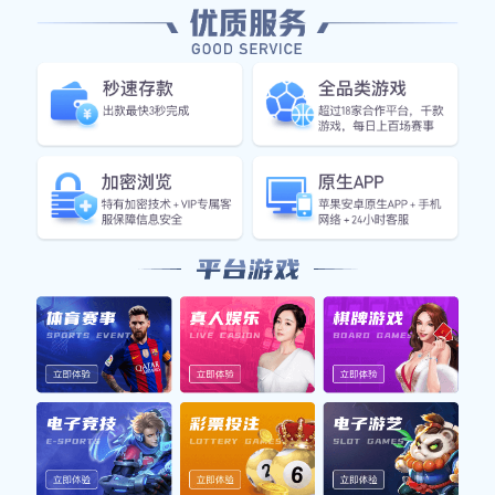
阿联酋足球明星高清图片欣赏展现他们的风采与魅
力
导航
介绍lehu乐虎国际
体育热点
体育明星
服务宗旨