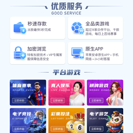
阿联酋足球明星高清图片欣赏展现他们的风采与魅
力
导航
介绍lehu乐虎国际
体育热点
体育明星
服务宗旨