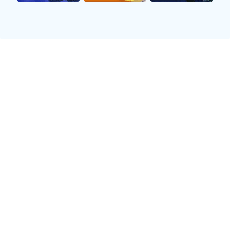
沟通lehu乐虎国际官网
足球明星亲自送手机给粉丝惊喜瞬间引发热议和感
动
2025-11-16 04:13:18
在当今社会，足球明星不仅仅是运动场上的英雄，他们
还深刻影响着粉丝的生活和情感。最近，一位知名足球
明星亲自为一名忠实粉丝送上手机的惊喜瞬间，引发了
广泛的热议和感动。这一事件不仅展示了体育偶像与粉
丝之间深厚的情感联系，也让我们看到了人性中的温暖
与关怀。从这次特别的互动中，我们可以探讨四个方面
的内容：首先，明星与粉丝之间的互动方式；其次，这
种行为对粉丝的影响；再次，媒体对这一事件的报道与
反响；最后，此类事件对社会正能量传播的重要性。通
过这些角度，我们将深入了解这个令人振奋的话题。