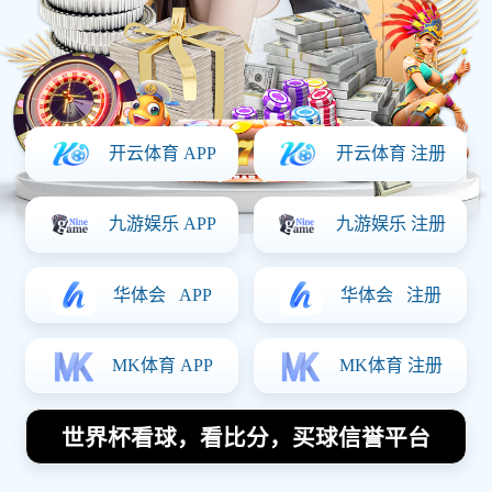
热门新闻
足球明星博鲁奇的国籍揭秘及其在国际足球中的影
响力分析
足球明星涂薄荷图片展示他们的独特风格与个性魅
力的时尚瞬间
征文大赛足球明星风采展现与个人成长历程的精彩
故事分享
卖足球明星球衣是否违法的法律分析与市场现状探
讨