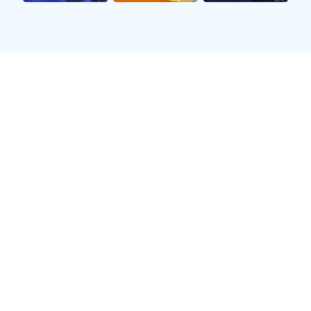
沟通lehu乐虎国际官网
李娜专访揭秘足球成功秘诀与背后故事
2025-12-06 02:49:55
在中国足球的历史长河中，李娜无疑是一位值得铭记的
人物。作为一名出色的足球运动员与教练，她在职业生
涯中的成功并非偶然，而是源于她对这项运动的热爱、
坚持和努力。在本次专访中，李娜分享了自己的成功秘
诀以及那些鲜为人知的背后故事。从训练方法到心理素
质，从团队合作到个人信念，李娜用实际经验为我们揭
示了成功的多维度内涵。这篇文章将通过四个方面深入
剖析李娜的成功之路，以期为更多年轻球员提供宝贵借
鉴。
1、坚定不移的训练理念