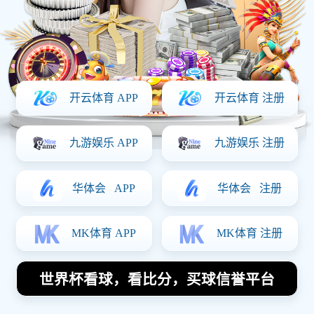
热门新闻
足球明星博鲁奇的国籍揭秘及其在国际足球中的影
响力分析
足球明星涂薄荷图片展示他们的独特风格与个性魅
力的时尚瞬间
征文大赛足球明星风采展现与个人成长历程的精彩
故事分享
卖足球明星球衣是否违法的法律分析与市场现状探
讨