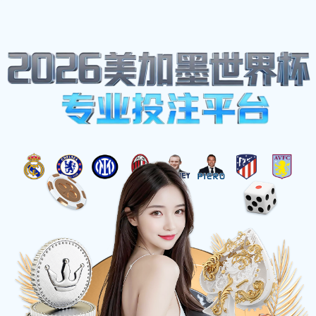
ADDRESS: 武威市毒裤瀑布419号
CALL US: +15815585267
EMAIL:
fpbhgdhll@outlook.com
体育明星
Home
体育明星