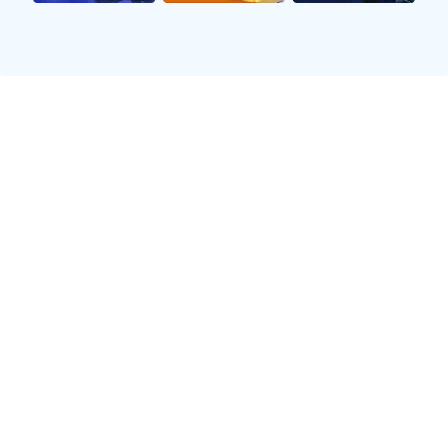
沟通lehu乐虎国际官网
爵士遭遇连败，教练表态需团结一致找回节奏
2025-05-29 20:03:22
最近，犹他爵士队经历了一段不太顺利的时期。在几场
关键比赛中，球队接连失利，战绩不如预期。这种情况
不仅让球迷感到焦虑，也给球队内部带来了压力。作为
一支一直以来以强大的团队协作和防守著称的球队，爵
士队的连败让人们开始质疑他们是否还保有之前的竞争
力。教练组的压力也在不断增加，如何让球队重新找回
节奏，成为了当前最重要的任务。
教练在赛后接受采访时表示，这段时间球队面临的困难
并不仅仅是对手实力强大，更多的是因为球队自身的问
题。球队在场上的配合出现了不协调的情况，这直接导