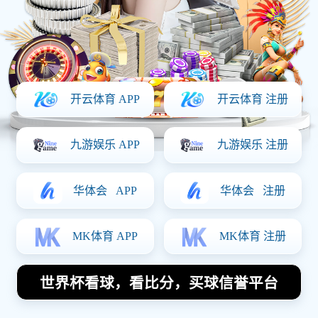
热门新闻
足球明星博鲁奇的国籍揭秘及其在国际足球中的影
响力分析
足球明星涂薄荷图片展示他们的独特风格与个性魅
力的时尚瞬间
征文大赛足球明星风采展现与个人成长历程的精彩
故事分享
卖足球明星球衣是否违法的法律分析与市场现状探
讨