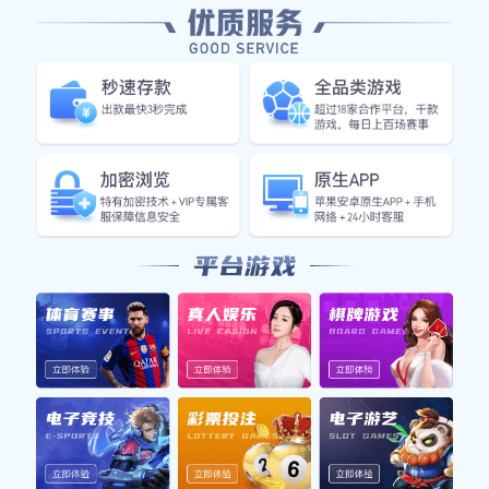
阿联酋足球明星高清图片欣赏展现他们的风采与魅
力
导航
介绍lehu乐虎国际
体育热点
体育明星
服务宗旨