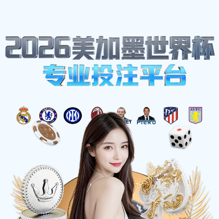
ADDRESS: 武威市毒裤瀑布419号
CALL US: +15815585267
EMAIL:
fpbhgdhll@outlook.com
体育热点
Home
体育热点