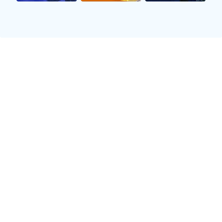
沟通lehu乐虎国际官网
76人对阵老鹰精彩回放视频全场集锦分析与赛后点
评
2025-09-05 11:52:26
在最近一场精彩的NBA比赛中，费城76人队迎战亚特兰
大老鹰队，这场对决吸引了无数球迷的关注。本文将从
四个方面对76人和老鹰的比赛进行详细分析，包括比赛
关键时刻、球员表现、战术安排以及赛后点评。通过回
顾精彩回放视频和全场集锦，我们可以更深入地理解这
场比赛的精彩之处，以及两支球队在赛季中的表现。最
终，结合赛后的反馈，总结出这场比赛给我们带来的启
示。
1、比赛关键时刻