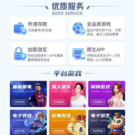
阿联酋足球明星高清图片欣赏展现他们的风采与魅
力
导航
介绍lehu乐虎国际
体育热点
体育明星
服务宗旨