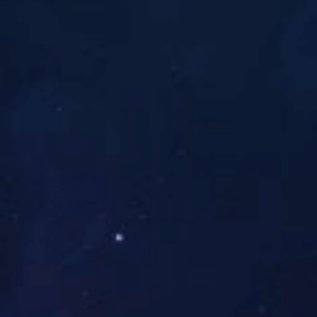
大好机会。他们在客场作战，不容小觑。
大亮点，有助于提高球队士气，并吸引更