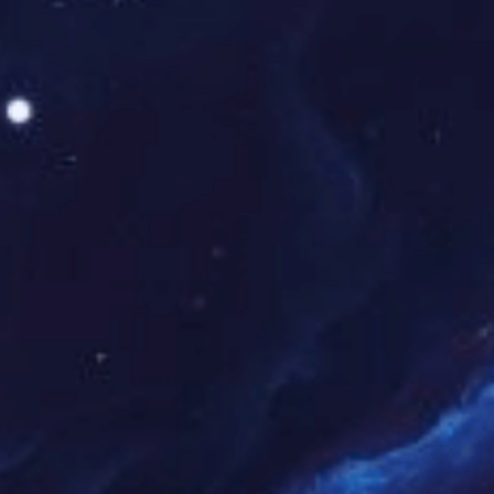
观众热烈反响，这正是足球魅力所在。
为了回馈这些支持者，各支队伍都可能通过举办相关活
运动中去。这种深厚的情感交流，不仅提升了赛事氛围
人之间相互理解与尊重的重要价值。
lehu乐虎国际
4、赛事前景展望
预计此次对决，将是一场充满激情与悬念的较量。从技
处，而如何运用这些优势将在很大程度上决定比赛走向
守并有效组织进攻，那么赢得胜利几乎就是水到渠成。
州团队抓住机会，实现意想不到的反击。
此外，在接下来的赛季中，无论这场比赛结果如何，对
的高水平对抗，不仅提高了选手个人能力，更促进了团
可以预见的是，这样的一次交锋，将不仅是比分上的胜
最后，通过这一系列赛事，我们期待看到更多年轻球员
加注重青训体系建设，从而推动整个中国足球的发展。