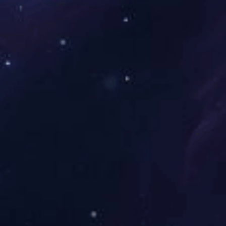
订阅我们的邮箱...