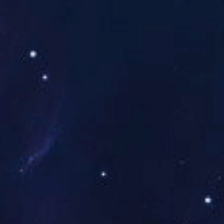
同时，对于泰州球队来说，这也是一次证明自我实力的
如果能在客场拿下强敌，无疑将会成为他们本赛季的一
多支持者加入其阵营。
2、两支球队实力分析