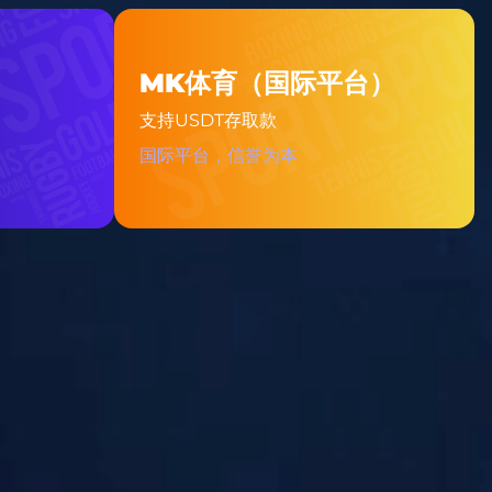
决与球迷共赴激情时刻
对决无疑备受期待。双方都希望能够在赛
彩的比赛。浙江绿城作为主队，将充分发
这篇文章将从四个方面详细阐述这场比赛
赛事的前景展望，希望能为读者呈现出一
场普通的联赛，更是检验球队实力和士气
定，因此需要通过这样的关键战役来提升
大鼓舞全队士气，为后续赛事打下良好的
注，不仅为球员们提供了展示自己的平
部而言，赢得这场比赛意味着重塑形象和