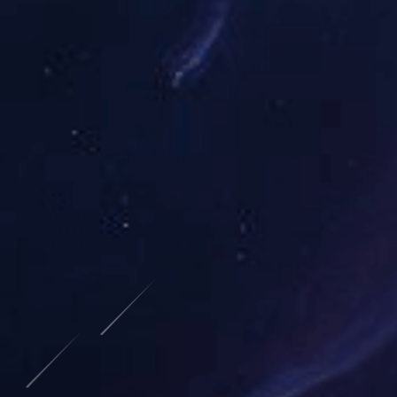
沟通lehu乐虎国际官网