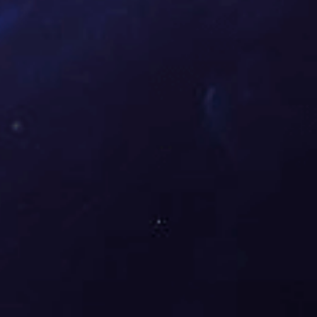
开的一轮较量，将吸引众多目光。不论是对于俱乐部还是
也是一次精神洗礼。在这个过程中，各方
展的过程中，我们期待看到更多惊喜与突
不仅关乎胜负，更承载着梦想与希望，是
果如何，这份热爱始终存在，让我们携手