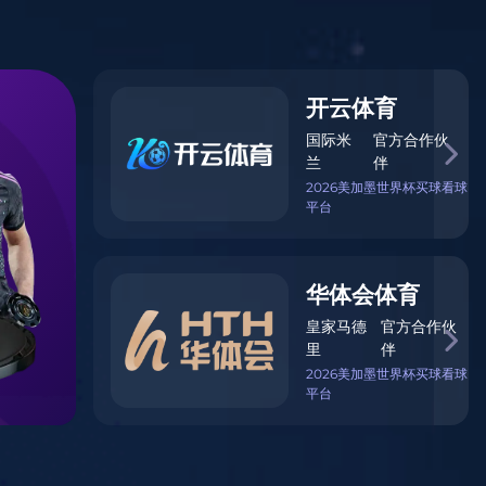
沟通LEHU乐虎国际官网
JION US