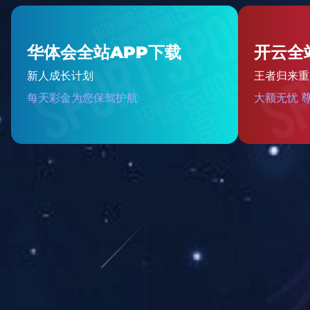
热门新闻
足球明星博鲁奇的国籍揭秘及其在国际足
球中的影响力分析
足球明星涂薄荷图片展示他们的独特风格
与个性魅力的时尚瞬间
征文大赛足球明星风采展现与个人成长历
程的精彩故事分享
卖足球明星球衣是否违法的法律分析与市