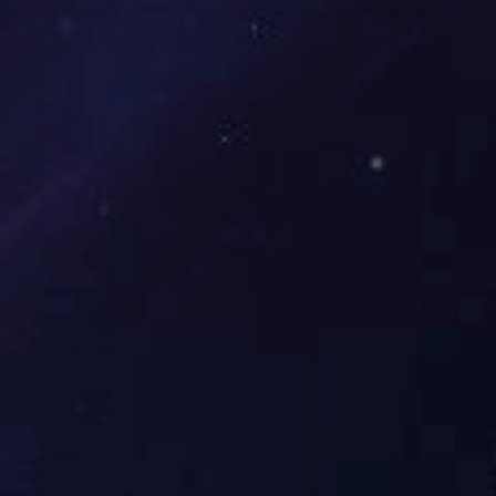
上一篇
罗凯文的成长之路：从平凡少年到闪耀明星的奋斗历程
下一篇
伊曼纽尔奎克利的崛起与未来展望：篮球天才的成长之路