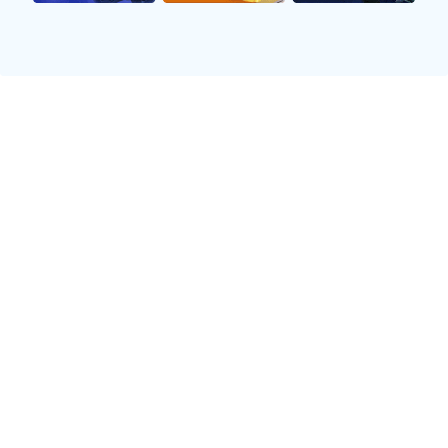
沟通lehu乐虎国际官网
48号球衣背后的传奇足球明星是谁揭秘他的辉煌职
业生涯与成就
2025-11-11 07:25:00
在足球历史的长河中，许多球员因其卓越的技术和无与
伦比的成就而被铭记。而“48号球衣”所代表的传奇足球
明星，正是其中的一位杰出代表。他以独特的风格和非
凡的能力在世界足坛上留下了深刻的印记。本文将从四
个方面深入探讨这位足球明星背后的故事，包括他的早
期生涯、职业成就、对球队的影响以及个人荣誉，旨在
为读者呈现一个全面而立体的传奇形象。通过详细解
析，我们不仅能更好地理解他作为一名运动员所展现出
的不屈精神，也能够感受到他对足球运动发展的重要贡
献。