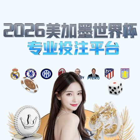
ADDRESS: 武威市毒裤瀑布419号
CALL US: +15815585267
EMAIL:
fpbhgdhll@outlook.com
体育明星
Home
体育明星