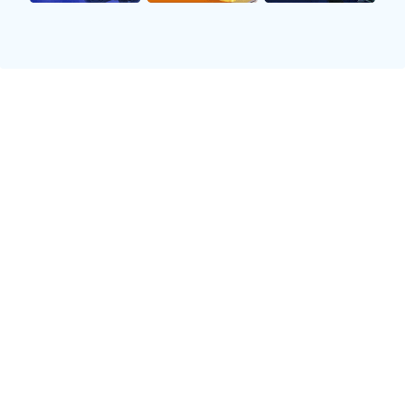
沟通lehu乐虎国际官网
沙尔克04逆袭终结莱比锡不败佳绩！
2025-06-03 16:28:42
在德甲赛场上，任何事情皆有可能。这句话在沙尔克04
与莱比锡红牛的比赛中得到了完美的诠释。在这场备受
瞩目的比赛中，沙尔克04凭借顽强的斗志与不懈的努
力，成功逆袭了实力强劲的莱比锡红牛，终结了对手的
不败佳绩。这场胜利不仅让沙尔克04的球迷们欣喜若
狂，也令整个足球界为之震动。
比赛的开局并不乐观。莱比锡红牛作为近年来崛起的强
队，在德甲赛场上一直表现出色。他们拥有强大的攻击
线和稳定的防守体系，不败的战绩就是最好的证明。而
沙尔克04在过去的几个赛季中表现起伏不定，虽然历史