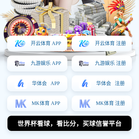
热门新闻
足球明星博鲁奇的国籍揭秘及其在国际足球中的影
响力分析
足球明星涂薄荷图片展示他们的独特风格与个性魅
力的时尚瞬间
征文大赛足球明星风采展现与个人成长历程的精彩
故事分享
卖足球明星球衣是否违法的法律分析与市场现状探
讨