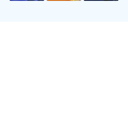
沟通lehu乐虎国际官网
皇马名宿贝克汉姆回归任职后首秀，球队取得重要
胜利
2025-06-13 19:45:06
在夏季转会窗口关闭之后，皇家马德里俱乐部迎来了一
位备受期待的回归人物——前明星球员贝克汉姆。作为足
球历史上的传奇人物之一，贝克汉姆的回归不仅引发了
球迷们的热烈讨论，也在俱乐部内部掀起了一股新的风
潮。近日，他在担任皇马高管后迎来了他的首场重要比
赛，这场比赛的结果无疑给所有人带来了惊喜和振奋。
贝克汉姆的回归并不仅仅是象征性的。他不仅带来了丰
富的足球经验和独到的战术眼光，更重要的是，他作为
一位备受尊敬的足球大使，其影响力对球队的士气提升